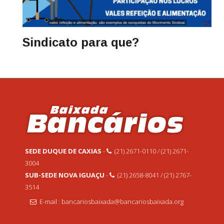
Sindicato para que?
SEDE DUQUE DE CAXIAS
-
(21) 2671-0110 / (21) 2671-
3004
SUB-SEDE NOVA IGUAÇU
-
(21) 2658-8041 / (21) 2767-
3514
E-mail : bancariosbaixada@bancariosbaixada.org