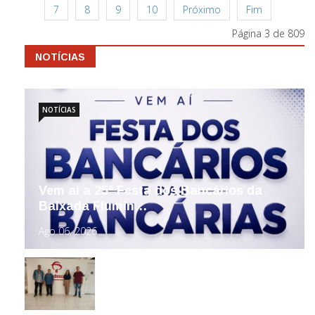
7
8
9
10
Próximo
Fim
Página 3 de 809
NOTÍCIAS
NOTÍCIAS
Vem aí a 25ª Festa dos Bancários da
Baixada Flumin…
Ago 06, 2026