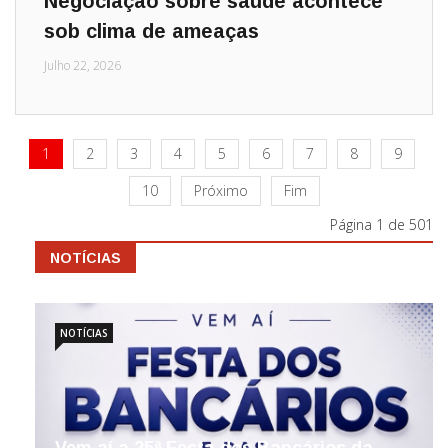
Negociação sobre saúde acontece
sob clima de ameaças
Julho 22, 2026
1
2
3
4
5
6
7
8
9
10
Próximo
Fim
Página 1 de 501
NOTÍCIAS
NOTÍCIAS
Vem aí a 25ª Festa dos Bancários da