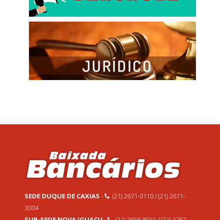
SEDE DUQUE DE CAXIAS
-
(21) 2671-0110 / (21) 2671-
3004
SUB-SEDE NOVA IGUAÇU
-
(21) 2658-8041 / (21) 2767-