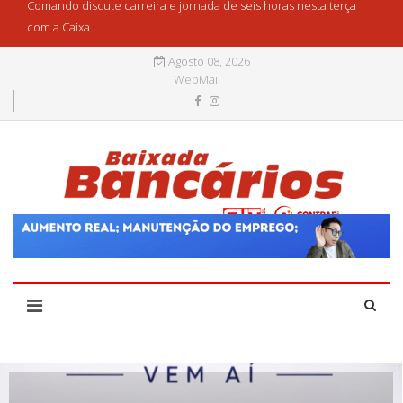
Comando discute carreira e jornada de seis horas nesta terça
com a Caixa
Agosto 08, 2026
WebMail