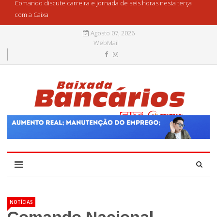
Comando discute carreira e jornada de seis horas nesta terça
com a Caixa
Agosto 07, 2026
WebMail
NOTÍCIAS