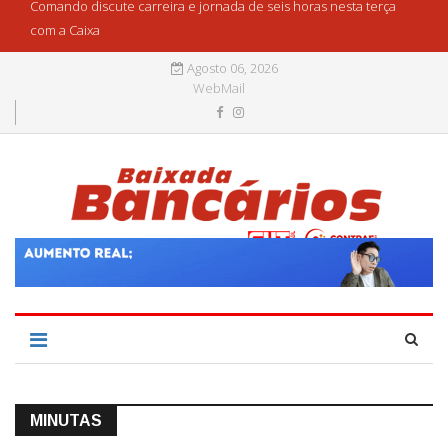
Comando discute carreira e jornada de seis horas nesta terça
com a Caixa
Agosto 06, 2026
WebMail
MINUTAS