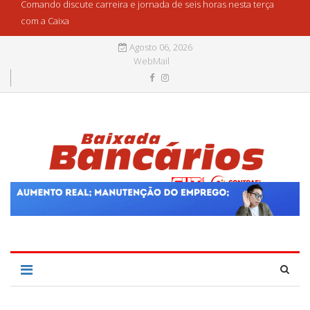
Comando discute carreira e jornada de seis horas nesta terça
com a Caixa
Agosto 06, 2026
WebMail