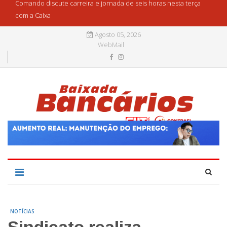
Comando discute carreira e jornada de seis horas nesta terça
com a Caixa
Agosto 05, 2026
WebMail
NOTÍCIAS