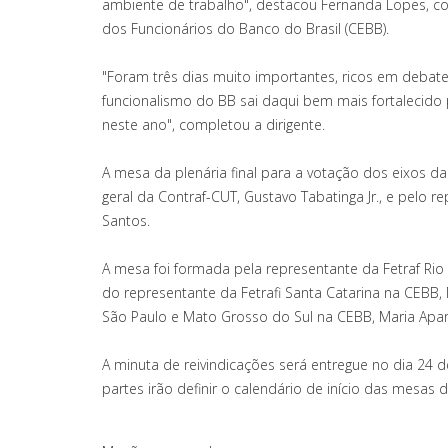
ambiente de trabalho", destacou Fernanda Lopes, 
dos Funcionários do Banco do Brasil (CEBB).
"Foram três dias muito importantes, ricos em debate
funcionalismo do BB sai daqui bem mais fortalecido
neste ano", completou a dirigente.
A mesa da plenária final para a votação dos eixos da
geral da Contraf-CUT, Gustavo Tabatinga Jr., e pelo 
Santos.
A mesa foi formada pela representante da Fetraf Rio 
do representante da Fetrafi Santa Catarina na CEBB,
São Paulo e Mato Grosso do Sul na CEBB, Maria Apare
A minuta de reivindicações será entregue no dia 24 d
partes irão definir o calendário de início das mesas 