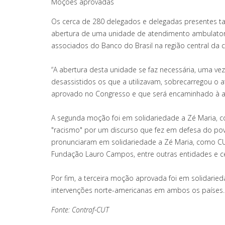
Moções aprovadas
Os cerca de 280 delegados e delegadas presentes t
abertura de uma unidade de atendimento ambulatoria
associados do Banco do Brasil na região central da ca
“A abertura desta unidade se faz necessária, uma ve
desassistidos os que a utilizavam, sobrecarregou o a
aprovado no Congresso e que será encaminhado à ad
A segunda moção foi em solidariedade a Zé Maria, c
"racismo" por um discurso que fez em defesa do pov
pronunciaram em solidariedade a Zé Maria, como CUT
Fundação Lauro Campos, entre outras entidades e ce
Por fim, a terceira moção aprovada foi em solidarie
intervenções norte-americanas em ambos os países.
Fonte: Contraf-CUT