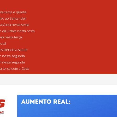
a terça e quarta
tivo ao Santander
a Caixa nesta sexta
da Justiça nesta sexta
n nesta terça
uta!
sistência à saúde
 nesta segunda
 nesta segunda
a terça com a Caixa