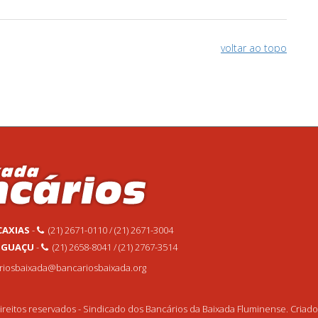
voltar ao topo
CAXIAS
-
(21) 2671-0110 / (21) 2671-3004
 IGUAÇU
-
(21) 2658-8041 / (21) 2767-3514
ariosbaixada@bancariosbaixada.org
reitos reservados - Sindicado dos Bancários da Baixada Fluminense. Criad