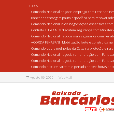
+LIDAS:
Comando Nacional negocia emprego com Fenaban nest
Bancários entregam pauta específica para renovar adi
Comando Nacional inicia negociações específicas com 
Contraf-CUT e CNTV discutem segurança com Ministério 
Comando Nacional negocia mais segurança com Fenaba
ACORDA FENABAN!!! Mobilização forte é construída na l
Comando cobra melhorias da Caixa na proteção e na as
Comando Nacional negocia remuneração com Fenaban
Comando Nacional negocia remuneração com Fenaban
Comando discute carreira e jornada de seis horas nest
Agosto 06, 2026
WebMail