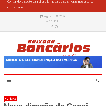
Comando discute carreira e jornada de seis horas nesta terça
com a Caixa
Agosto 08, 2026
WebMail
NOTÍCIAS