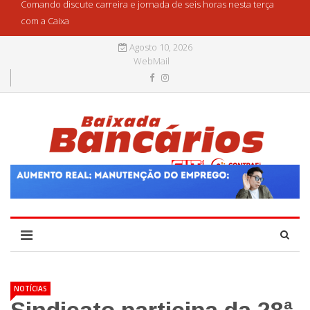
Comando discute carreira e jornada de seis horas nesta terça
com a Caixa
Agosto 10, 2026
WebMail
NOTÍCIAS