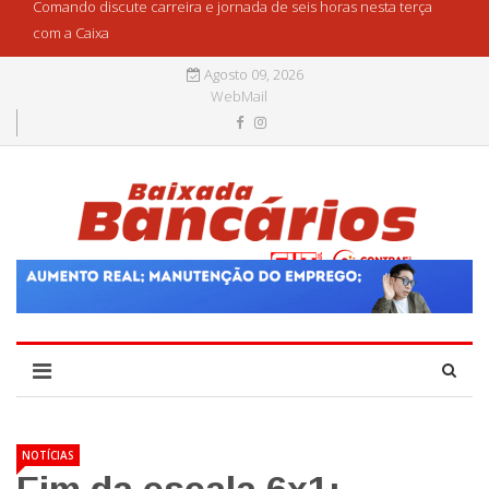
Comando discute carreira e jornada de seis horas nesta terça
com a Caixa
Agosto 09, 2026
WebMail
NOTÍCIAS