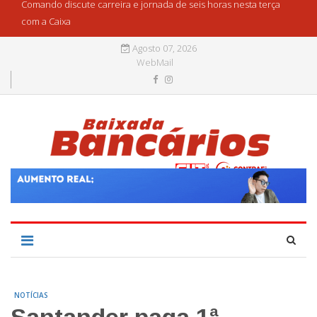
Comando discute carreira e jornada de seis horas nesta terça
com a Caixa
Agosto 07, 2026
WebMail
NOTÍCIAS