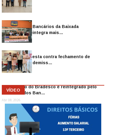
Sindicato dos Bancários da Baixada
Fluminense reintegra mais…
Jul 14, 2026
Sindicato protesta contra fechamento de
agências e as demiss…
Mai 13, 2026
Funcionário do Bradesco é reintegrado pelo
VÍDEO
Sindicato dos Ban…
Abr 08, 2026