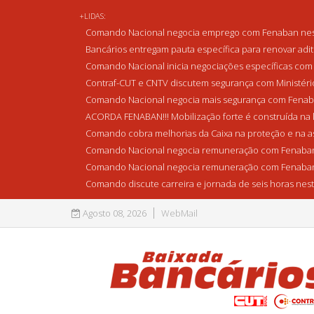
+LIDAS:
Comando Nacional negocia emprego com Fenaban nest
Bancários entregam pauta específica para renovar adi
Comando Nacional inicia negociações específicas com 
Contraf-CUT e CNTV discutem segurança com Ministério 
Comando Nacional negocia mais segurança com Fenaba
ACORDA FENABAN!!! Mobilização forte é construída na l
Comando cobra melhorias da Caixa na proteção e na as
Comando Nacional negocia remuneração com Fenaban
Comando Nacional negocia remuneração com Fenaban
Comando discute carreira e jornada de seis horas nest
Agosto 08, 2026
WebMail