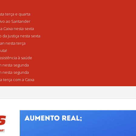
a terça e quarta
tivo ao Santander
a Caixa nesta sexta
da Justiça nesta sexta
n nesta terça
uta!
sistência à saúde
 nesta segunda
 nesta segunda
a terça com a Caixa