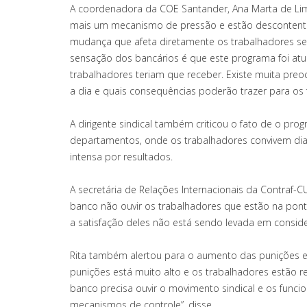
A coordenadora da COE Santander, Ana Marta de Li
mais um mecanismo de pressão e estão descontent
mudança que afeta diretamente os trabalhadores s
sensação dos bancários é que este programa foi atu
trabalhadores teriam que receber. Existe muita preo
a dia e quais consequências poderão trazer para os f
A dirigente sindical também criticou o fato de o pro
departamentos, onde os trabalhadores convivem di
intensa por resultados.
A secretária de Relações Internacionais da Contraf-CUT
banco não ouvir os trabalhadores que estão na pont
a satisfação deles não está sendo levada em conside
Rita também alertou para o aumento das punições e 
punições está muito alto e os trabalhadores estão 
banco precisa ouvir o movimento sindical e os funci
mecanismos de controle”, disse.