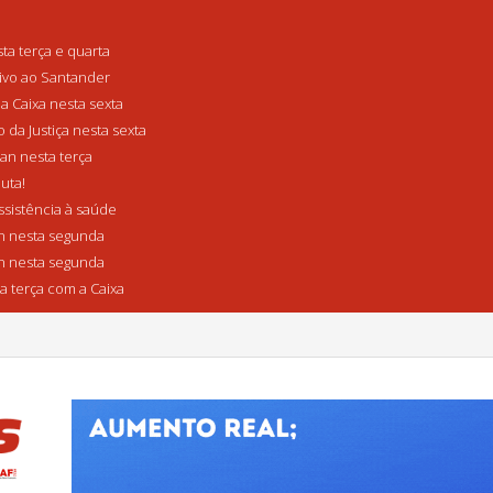
a terça e quarta
tivo ao Santander
a Caixa nesta sexta
da Justiça nesta sexta
n nesta terça
uta!
sistência à saúde
 nesta segunda
 nesta segunda
a terça com a Caixa