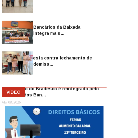
Sindicato dos Bancários da Baixada
Fluminense reintegra mais…
Jul 14, 2026
Sindicato protesta contra fechamento de
agências e as demiss…
Mai 13, 2026
Funcionário do Bradesco é reintegrado pelo
VÍDEO
Sindicato dos Ban…
Abr 08, 2026