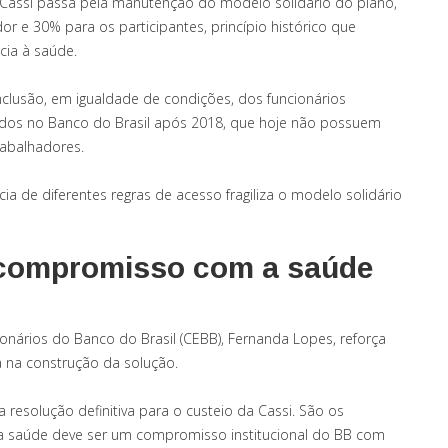
 Cassi passa pela manutenção do modelo solidário do plano,
 e 30% para os participantes, princípio histórico que
cia à saúde.
nclusão, em igualdade de condições, dos funcionários
dos no Banco do Brasil após 2018, que hoje não possuem
abalhadores.
ia de diferentes regras de acesso fragiliza o modelo solidário
 compromisso com a saúde
ários do Banco do Brasil (CEBB), Fernanda Lopes, reforça
a na construção da solução.
esolução definitiva para o custeio da Cassi. São os
 a saúde deve ser um compromisso institucional do BB com