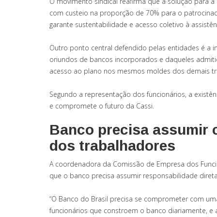
O movimento sindical reafirma que a solução para a
com custeio na proporção de 70% para o patrocinador
garante sustentabilidade e acesso coletivo à assistên
Outro ponto central defendido pelas entidades é a i
oriundos de bancos incorporados e daqueles admiti
acesso ao plano nos mesmos moldes dos demais tr
Segundo a representação dos funcionários, a existênc
e compromete o futuro da Cassi.
Banco precisa assumir
dos trabalhadores
A coordenadora da Comissão de Empresa dos Funcion
que o banco precisa assumir responsabilidade diret
“O Banco do Brasil precisa se comprometer com uma r
funcionários que constroem o banco diariamente, e