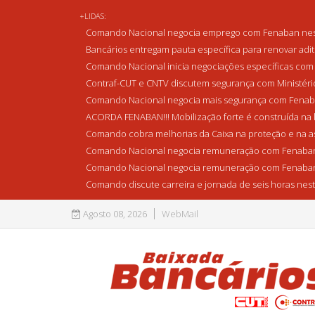
+LIDAS:
Comando Nacional negocia emprego com Fenaban nest
Bancários entregam pauta específica para renovar adi
Comando Nacional inicia negociações específicas com 
Contraf-CUT e CNTV discutem segurança com Ministério 
Comando Nacional negocia mais segurança com Fenaba
ACORDA FENABAN!!! Mobilização forte é construída na l
Comando cobra melhorias da Caixa na proteção e na as
Comando Nacional negocia remuneração com Fenaban
Comando Nacional negocia remuneração com Fenaban
Comando discute carreira e jornada de seis horas nest
Agosto 08, 2026
WebMail