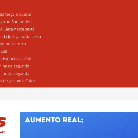
a terça e quarta
tivo ao Santander
a Caixa nesta sexta
da Justiça nesta sexta
n nesta terça
uta!
sistência à saúde
 nesta segunda
 nesta segunda
a terça com a Caixa