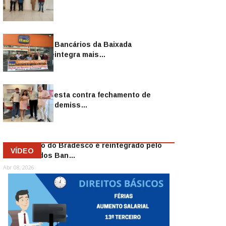
Sindicato dos Bancários da Baixada
Fluminense reintegra mais…
Jul 14, 2026
Sindicato protesta contra fechamento de
agências e as demiss…
Mai 13, 2026
Funcionário do Bradesco é reintegrado pelo
VÍDEO
Sindicato dos Ban…
Abr 08, 2026