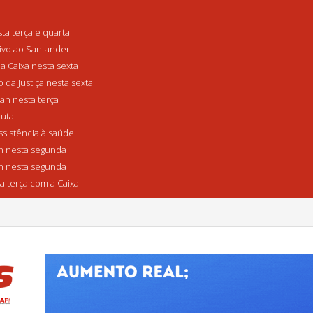
a terça e quarta
tivo ao Santander
a Caixa nesta sexta
da Justiça nesta sexta
n nesta terça
uta!
sistência à saúde
 nesta segunda
 nesta segunda
a terça com a Caixa