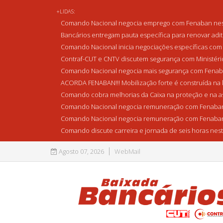
+LIDAS:
Comando Nacional negocia emprego com Fenaban nest
Bancários entregam pauta específica para renovar adi
Comando Nacional inicia negociações específicas com 
Contraf-CUT e CNTV discutem segurança com Ministério 
Comando Nacional negocia mais segurança com Fenaba
ACORDA FENABAN!!! Mobilização forte é construída na l
Comando cobra melhorias da Caixa na proteção e na as
Comando Nacional negocia remuneração com Fenaban
Comando Nacional negocia remuneração com Fenaban
Comando discute carreira e jornada de seis horas nest
Agosto 07, 2026
WebMail