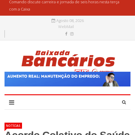
Comando discute carreira e jornada de seis horas nesta terça
com a Caixa
Agosto 08, 2026
WebMail
NOTÍCIAS