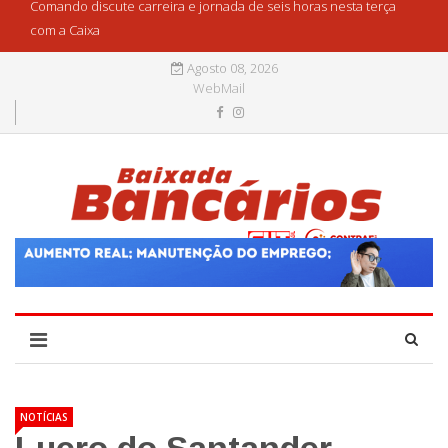
Comando discute carreira e jornada de seis horas nesta terça
com a Caixa
Agosto 08, 2026
WebMail
NOTÍCIAS