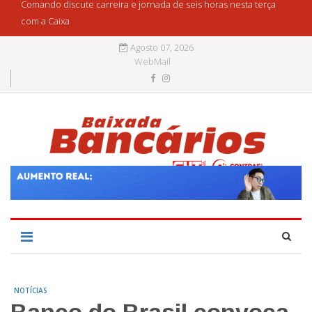
Comando discute carreira e jornada de seis horas nesta terça
com a Caixa
Agosto 07, 2026
WebMail
NOTÍCIAS