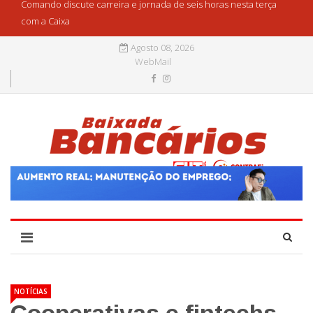
Comando discute carreira e jornada de seis horas nesta terça
com a Caixa
Agosto 08, 2026
WebMail
NOTÍCIAS