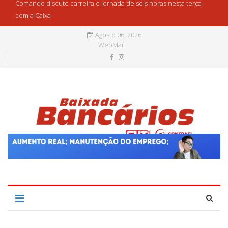
Comando discute carreira e jornada de seis horas nesta terça
com a Caixa
Agosto 06, 2026
WebMail