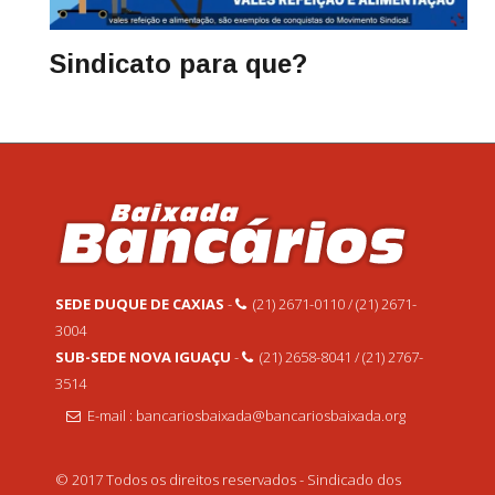
Sindicato para que?
SEDE DUQUE DE CAXIAS
-
(21) 2671-0110 / (21) 2671-
3004
SUB-SEDE NOVA IGUAÇU
-
(21) 2658-8041 / (21) 2767-
3514
E-mail : bancariosbaixada@bancariosbaixada.org
© 2017 Todos os direitos reservados - Sindicado dos