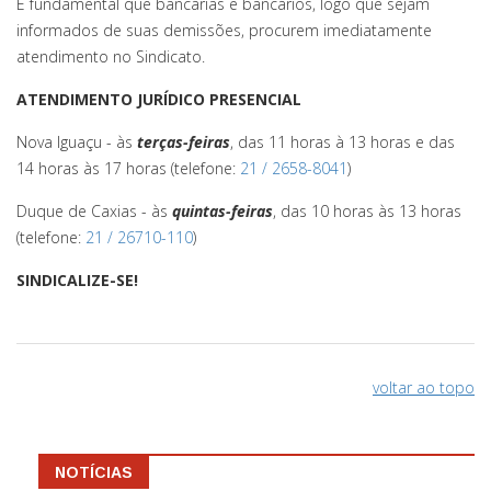
É fundamental que bancárias e bancários, logo que sejam
informados de suas demissões, procurem imediatamente
atendimento no Sindicato.
ATENDIMENTO JURÍDICO PRESENCIAL
Nova Iguaçu - às
terças-feiras
, das 11 horas
à 13 horas
e das
14 horas às 17 horas (telefone:
21 / 2658-8041
)
Duque de Caxias - às
quintas-feiras
, das 10 horas às 13 horas
(telefone:
21 / 26710-110
)
SINDICALIZE-SE!
voltar ao topo
NOTÍCIAS