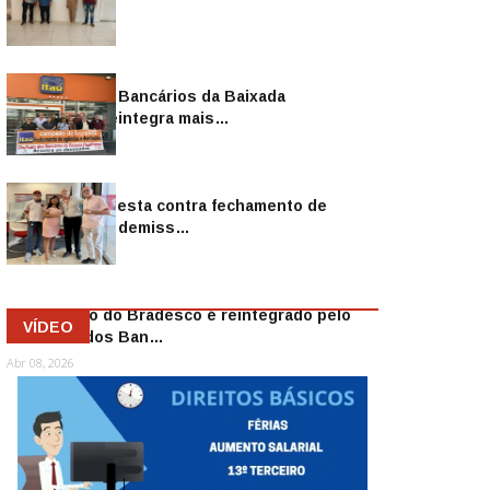
Sindicato dos Bancários da Baixada
Fluminense reintegra mais…
Jul 14, 2026
Sindicato protesta contra fechamento de
agências e as demiss…
Mai 13, 2026
Funcionário do Bradesco é reintegrado pelo
VÍDEO
Sindicato dos Ban…
Abr 08, 2026