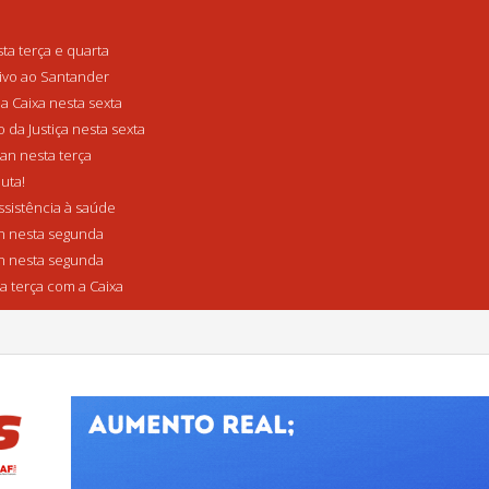
a terça e quarta
tivo ao Santander
a Caixa nesta sexta
da Justiça nesta sexta
n nesta terça
uta!
sistência à saúde
 nesta segunda
 nesta segunda
a terça com a Caixa