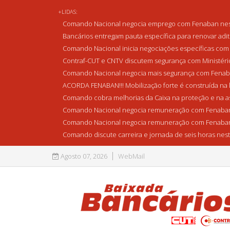
+LIDAS:
Comando Nacional negocia emprego com Fenaban nest
Bancários entregam pauta específica para renovar adi
Comando Nacional inicia negociações específicas com 
Contraf-CUT e CNTV discutem segurança com Ministério 
Comando Nacional negocia mais segurança com Fenaba
ACORDA FENABAN!!! Mobilização forte é construída na l
Comando cobra melhorias da Caixa na proteção e na as
Comando Nacional negocia remuneração com Fenaban
Comando Nacional negocia remuneração com Fenaban
Comando discute carreira e jornada de seis horas nest
Agosto 07, 2026
WebMail