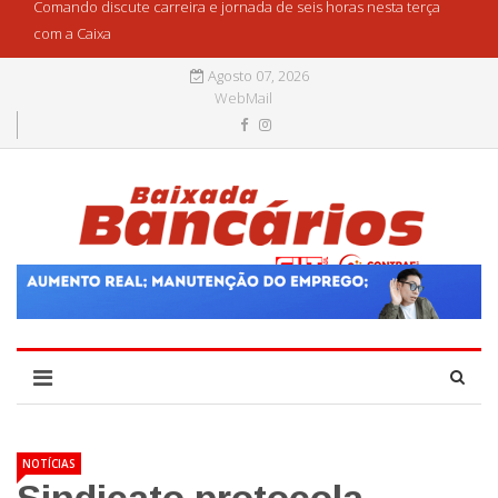
Comando discute carreira e jornada de seis horas nesta terça
com a Caixa
Agosto 07, 2026
WebMail
NOTÍCIAS