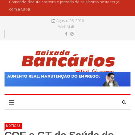
Comando discute carreira e jornada de seis horas nesta terça
com a Caixa
Agosto 08, 2026
WebMail
NOTÍCIAS