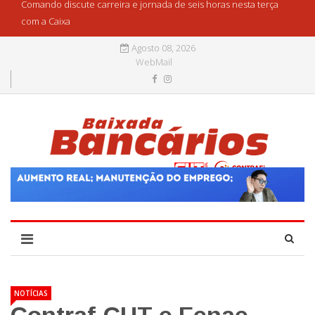
Comando discute carreira e jornada de seis horas nesta terça
com a Caixa
Agosto 08, 2026
WebMail
NOTÍCIAS