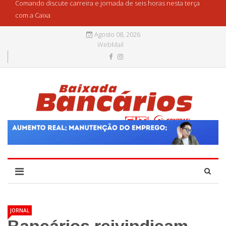
Comando discute carreira e jornada de seis horas nesta terça
com a Caixa
Agosto 08, 2026
WebMail
JORNAL