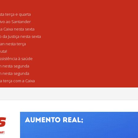
a terça e quarta
tivo ao Santander
a Caixa nesta sexta
da Justiça nesta sexta
n nesta terça
uta!
sistência à saúde
 nesta segunda
 nesta segunda
a terça com a Caixa