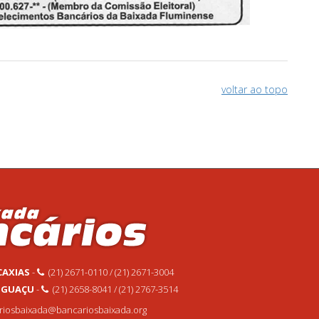
voltar ao topo
CAXIAS
-
(21) 2671-0110 / (21) 2671-3004
 IGUAÇU
-
(21) 2658-8041 / (21) 2767-3514
ariosbaixada@bancariosbaixada.org