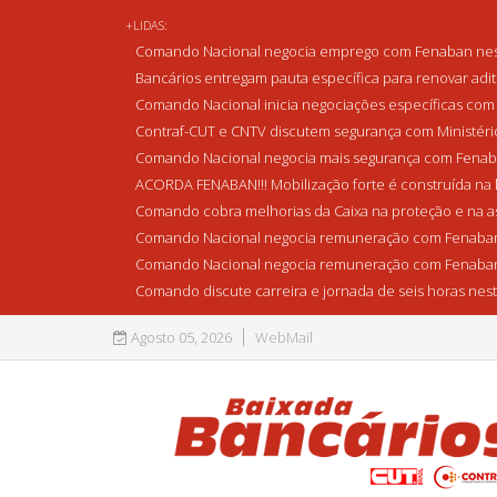
+LIDAS:
Comando Nacional negocia emprego com Fenaban nest
Bancários entregam pauta específica para renovar adi
Comando Nacional inicia negociações específicas com 
Contraf-CUT e CNTV discutem segurança com Ministério 
Comando Nacional negocia mais segurança com Fenaba
ACORDA FENABAN!!! Mobilização forte é construída na l
Comando cobra melhorias da Caixa na proteção e na as
Comando Nacional negocia remuneração com Fenaban
Comando Nacional negocia remuneração com Fenaban
Comando discute carreira e jornada de seis horas nest
Agosto 05, 2026
WebMail