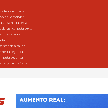
a terça e quarta
tivo ao Santander
a Caixa nesta sexta
da Justiça nesta sexta
n nesta terça
uta!
sistência à saúde
 nesta segunda
 nesta segunda
a terça com a Caixa