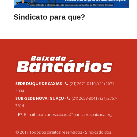
Sindicato para que?
SEDE DUQUE DE CAXIAS
-
(21) 2671-0110 / (21) 2671-
3004
SUB-SEDE NOVA IGUAÇU
-
(21) 2658-8041 / (21) 2767-
3514
E-mail : bancariosbaixada@bancariosbaixada.org
© 2017 Todos os direitos reservados - Sindicado dos