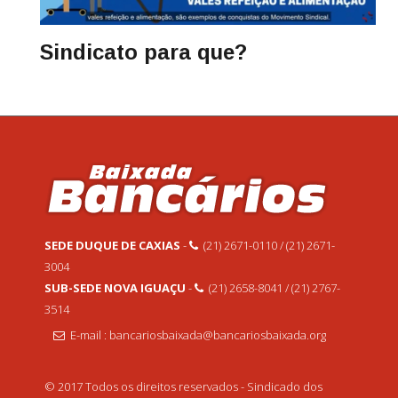
Sindicato para que?
SEDE DUQUE DE CAXIAS
-
(21) 2671-0110 / (21) 2671-
3004
SUB-SEDE NOVA IGUAÇU
-
(21) 2658-8041 / (21) 2767-
3514
E-mail : bancariosbaixada@bancariosbaixada.org
© 2017 Todos os direitos reservados - Sindicado dos