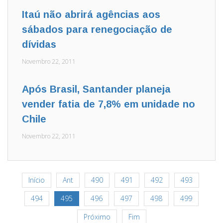
Itaú não abrirá agências aos
sábados para renegociação de
dívidas
Novembro 22, 2011
Após Brasil, Santander planeja
vender fatia de 7,8% em unidade no
Chile
Novembro 22, 2011
Início
Ant
490
491
492
493
494
495
496
497
498
499
Próximo
Fim