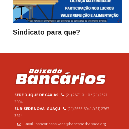
Sindicato para que?
SEDE DUQUE DE CAXIAS
-
(21) 2671-0110 / (21) 2671-
3004
SUB-SEDE NOVA IGUAÇU
-
(21) 2658-8041 / (21) 2767-
3514
E-mail : bancariosbaixada@bancariosbaixada.org