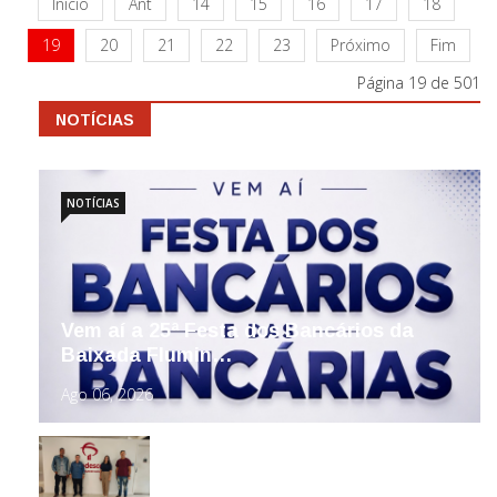
Início
Ant
14
15
16
17
18
19
20
21
22
23
Próximo
Fim
Página 19 de 501
NOTÍCIAS
NOTÍCIAS
Vem aí a 25ª Festa dos Bancários da
Baixada Flumin…
Ago 06, 2026