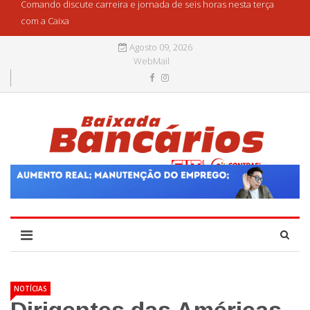
Comando discute carreira e jornada de seis horas nesta terça
com a Caixa
Agosto 09, 2026
WebMail
NOTÍCIAS