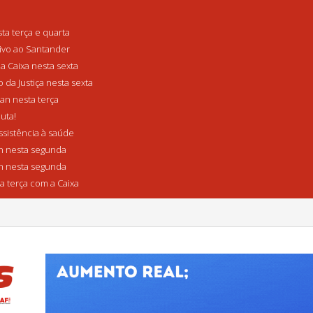
a terça e quarta
tivo ao Santander
a Caixa nesta sexta
da Justiça nesta sexta
n nesta terça
uta!
sistência à saúde
 nesta segunda
 nesta segunda
a terça com a Caixa