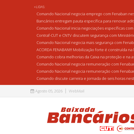
+LIDAS:
Comando Nacional negocia emprego com Fenaban nest
Bancários entregam pauta específica para renovar adi
Comando Nacional inicia negociações específicas com 
Contraf-CUT e CNTV discutem segurança com Ministério 
Comando Nacional negocia mais segurança com Fenaba
ACORDA FENABAN!!! Mobilização forte é construída na l
Comando cobra melhorias da Caixa na proteção e na as
Comando Nacional negocia remuneração com Fenaban
Comando Nacional negocia remuneração com Fenaban
Comando discute carreira e jornada de seis horas nest
Agosto 05, 2026
WebMail