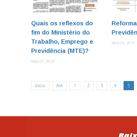
Quais os reflexos do
Reforma
fim do Ministério do
Previdên
Trabalho, Emprego e
Abril 03, 2019
Previdência (MTE)?
Maio 07, 2019
Início
Ant
1
2
3
4
5