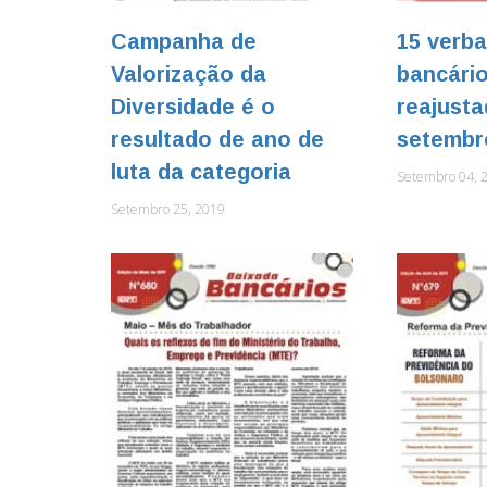
Campanha de
15 verb
Valorização da
bancári
Diversidade é o
reajust
resultado de ano de
setembr
luta da categoria
Setembro 04, 
Setembro 25, 2019