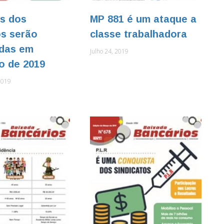
as dos
MP 881 é um ataque a
os serão
classe trabalhadora
adas em
Julho 24, 2019
o de 2019
2019