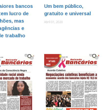
aiores bancos
Um bem público,
tem lucro de
gratuito e universal
lhões, mas
Abril 01, 2020
agências e
e trabalho