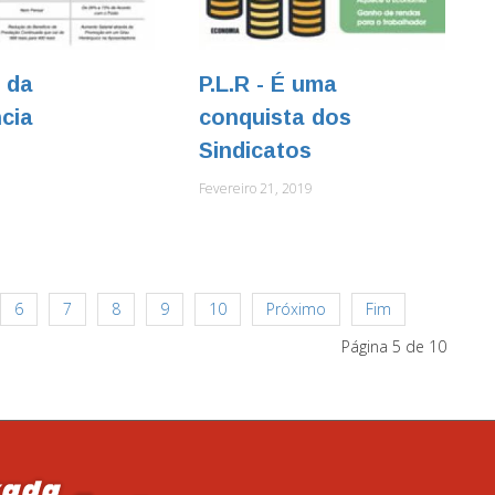
 da
P.L.R - É uma
cia
conquista dos
Sindicatos
Fevereiro 21, 2019
6
7
8
9
10
Próximo
Fim
Página 5 de 10