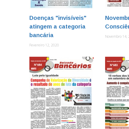
Doenças "invisíveis"
Novembr
atingem a categoria
Consciê
bancária
Novembro 14, 
Fevereiro 12, 2020