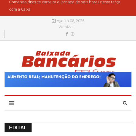
Comando discute carreira e jornada de seis horas nesta terça
com a Caixa
Agosto 08, 2026
WebMail
EDITAL