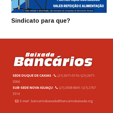
Sindicato para que?
SEDE DUQUE DE CAXIAS
-
(21) 2671-0110 / (21) 2671-
3004
SUB-SEDE NOVA IGUAÇU
-
(21) 2658-8041 / (21) 2767-
3514
E-mail : bancariosbaixada@bancariosbaixada.org